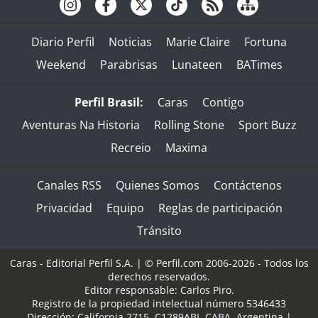
Diario Perfil
Noticias
Marie Claire
Fortuna
Weekend
Parabrisas
Lunateen
BATimes
Perfil Brasil:
Caras
Contigo
Aventuras Na Historia
Rolling Stone
Sport Buzz
Recreio
Maxima
Canales RSS
Quienes Somos
Contáctenos
Privacidad
Equipo
Reglas de participación
Tránsito
Caras - Editorial Perfil S.A.
| © Perfil.com 2006-2026 - Todos los
derechos reservados.
Editor responsable: Carlos Piro.
Registro de la propiedad intelectual número 5346433
Dirección:
California 2715
,
C1289ABI
,
CABA, Argentina
|