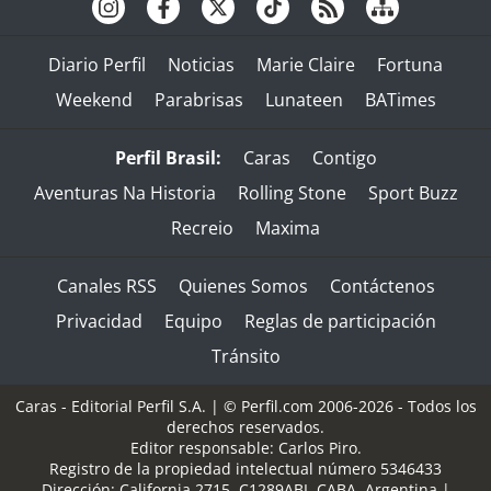
Diario Perfil
Noticias
Marie Claire
Fortuna
Weekend
Parabrisas
Lunateen
BATimes
Perfil Brasil:
Caras
Contigo
Aventuras Na Historia
Rolling Stone
Sport Buzz
Recreio
Maxima
Canales RSS
Quienes Somos
Contáctenos
Privacidad
Equipo
Reglas de participación
Tránsito
Caras - Editorial Perfil S.A.
| © Perfil.com 2006-2026 - Todos los
derechos reservados.
Editor responsable: Carlos Piro.
Registro de la propiedad intelectual número 5346433
Dirección:
California 2715
,
C1289ABI
,
CABA, Argentina
|