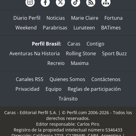
Diario Perfil
Noticias
Marie Claire
Fortuna
Weekend
Parabrisas
Lunateen
BATimes
Perfil Brasil:
Caras
Contigo
Aventuras Na Historia
Rolling Stone
Sport Buzz
Recreio
Maxima
Canales RSS
Quienes Somos
Contáctenos
Privacidad
Equipo
Reglas de participación
Tránsito
Caras - Editorial Perfil S.A.
| © Perfil.com 2006-2026 - Todos los
derechos reservados.
Editor responsable: Carlos Piro.
Registro de la propiedad intelectual número 5346433
Dirección:
California 2715
,
C1289ABI
,
CABA, Argentina
|