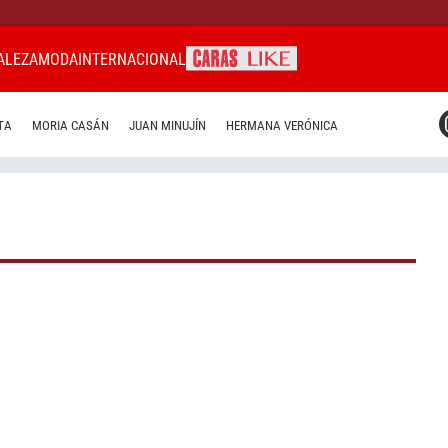
ALEZA
MODA
INTERNACIONAL
CARAS MIAMI
TA
MORIA CASÁN
JUAN MINUJÍN
HERMANA VERÓNICA
CARAS BRASIL
CARAS URUGUAY