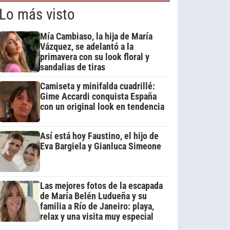
Lo más visto
Mía Cambiaso, la hija de María
Vázquez, se adelantó a la
primavera con su look floral y
sandalias de tiras
Camiseta y minifalda cuadrillé:
Gime Accardi conquista España
con un original look en tendencia
Así está hoy Faustino, el hijo de
Eva Bargiela y Gianluca Simeone
Las mejores fotos de la escapada
de María Belén Ludueña y su
familia a Río de Janeiro: playa,
relax y una visita muy especial