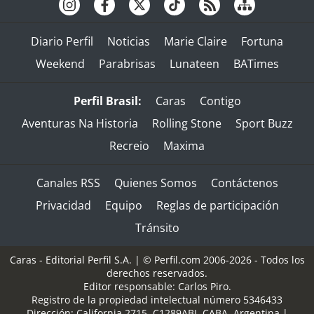
Diario Perfil
Noticias
Marie Claire
Fortuna
Weekend
Parabrisas
Lunateen
BATimes
Perfil Brasil:
Caras
Contigo
Aventuras Na Historia
Rolling Stone
Sport Buzz
Recreio
Maxima
Canales RSS
Quienes Somos
Contáctenos
Privacidad
Equipo
Reglas de participación
Tránsito
Caras - Editorial Perfil S.A.
| © Perfil.com 2006-2026 - Todos los
derechos reservados.
Editor responsable: Carlos Piro.
Registro de la propiedad intelectual número 5346433
Dirección:
California 2715
,
C1289ABI
,
CABA, Argentina
|