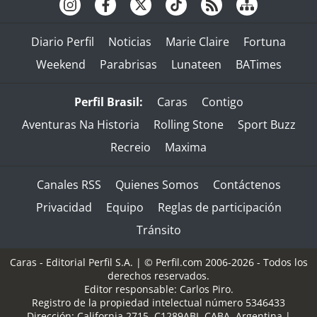
Diario Perfil
Noticias
Marie Claire
Fortuna
Weekend
Parabrisas
Lunateen
BATimes
Perfil Brasil:
Caras
Contigo
Aventuras Na Historia
Rolling Stone
Sport Buzz
Recreio
Maxima
Canales RSS
Quienes Somos
Contáctenos
Privacidad
Equipo
Reglas de participación
Tránsito
Caras - Editorial Perfil S.A.
| © Perfil.com 2006-2026 - Todos los
derechos reservados.
Editor responsable: Carlos Piro.
Registro de la propiedad intelectual número 5346433
Dirección:
California 2715
,
C1289ABI
,
CABA, Argentina
|