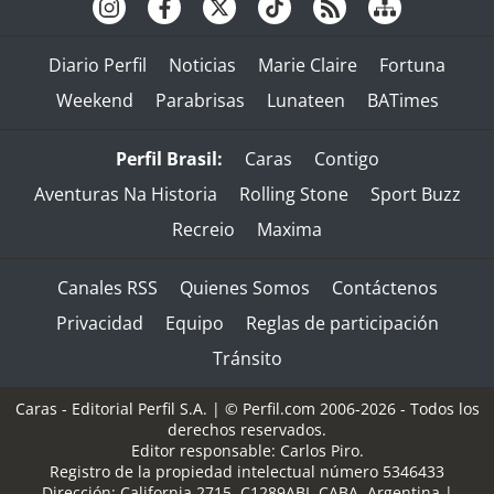
Diario Perfil
Noticias
Marie Claire
Fortuna
Weekend
Parabrisas
Lunateen
BATimes
Perfil Brasil:
Caras
Contigo
Aventuras Na Historia
Rolling Stone
Sport Buzz
Recreio
Maxima
Canales RSS
Quienes Somos
Contáctenos
Privacidad
Equipo
Reglas de participación
Tránsito
Caras - Editorial Perfil S.A.
| © Perfil.com 2006-2026 - Todos los
derechos reservados.
Editor responsable: Carlos Piro.
Registro de la propiedad intelectual número 5346433
Dirección:
California 2715
,
C1289ABI
,
CABA, Argentina
|