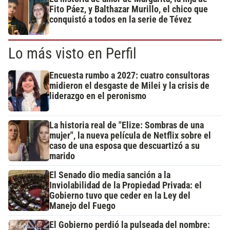
Fito Páez, y Balthazar Murillo, el chico que
conquistó a todos en la serie de Tévez
Lo más visto en Perfil
Encuesta rumbo a 2027: cuatro consultoras
midieron el desgaste de Milei y la crisis de
liderazgo en el peronismo
La historia real de "Elize: Sombras de una
mujer", la nueva película de Netflix sobre el
caso de una esposa que descuartizó a su
marido
El Senado dio media sanción a la
Inviolabilidad de la Propiedad Privada: el
Gobierno tuvo que ceder en la Ley del
Manejo del Fuego
El Gobierno perdió la pulseada del nombre: