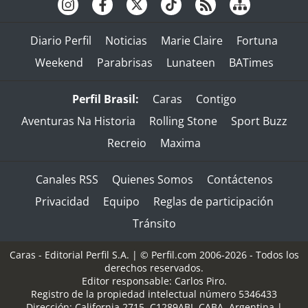
Diario Perfil
Noticias
Marie Claire
Fortuna
Weekend
Parabrisas
Lunateen
BATimes
Perfil Brasil:
Caras
Contigo
Aventuras Na Historia
Rolling Stone
Sport Buzz
Recreio
Maxima
Canales RSS
Quienes Somos
Contáctenos
Privacidad
Equipo
Reglas de participación
Tránsito
Caras - Editorial Perfil S.A.
| © Perfil.com 2006-2026 - Todos los
derechos reservados.
Editor responsable: Carlos Piro.
Registro de la propiedad intelectual número 5346433
Dirección:
California 2715
,
C1289ABI
,
CABA, Argentina
|