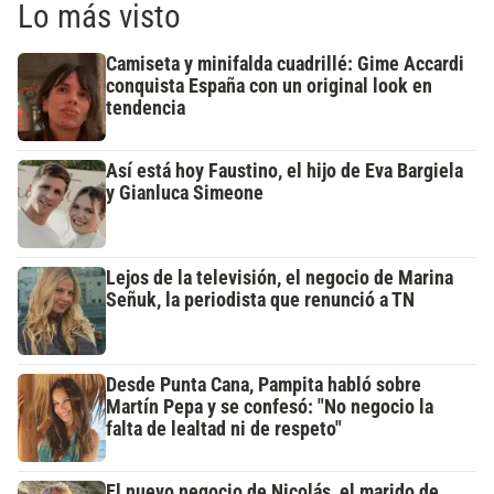
Lo más visto
Camiseta y minifalda cuadrillé: Gime Accardi
conquista España con un original look en
tendencia
Así está hoy Faustino, el hijo de Eva Bargiela
y Gianluca Simeone
Lejos de la televisión, el negocio de Marina
Señuk, la periodista que renunció a TN
Desde Punta Cana, Pampita habló sobre
Martín Pepa y se confesó: "No negocio la
falta de lealtad ni de respeto"
El nuevo negocio de Nicolás, el marido de