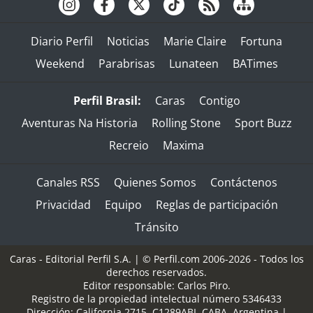
Diario Perfil
Noticias
Marie Claire
Fortuna
Weekend
Parabrisas
Lunateen
BATimes
Perfil Brasil:
Caras
Contigo
Aventuras Na Historia
Rolling Stone
Sport Buzz
Recreio
Maxima
Canales RSS
Quienes Somos
Contáctenos
Privacidad
Equipo
Reglas de participación
Tránsito
Caras - Editorial Perfil S.A.
| © Perfil.com 2006-2026 - Todos los
derechos reservados.
Editor responsable: Carlos Piro.
Registro de la propiedad intelectual número 5346433
Dirección:
California 2715
,
C1289ABI
,
CABA, Argentina
|