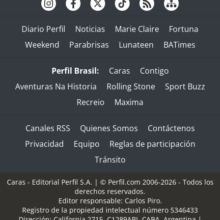
Diario Perfil
Noticias
Marie Claire
Fortuna
Weekend
Parabrisas
Lunateen
BATimes
Perfil Brasil:
Caras
Contigo
Aventuras Na Historia
Rolling Stone
Sport Buzz
Recreio
Maxima
Canales RSS
Quienes Somos
Contáctenos
Privacidad
Equipo
Reglas de participación
Tránsito
Caras - Editorial Perfil S.A.
| © Perfil.com 2006-2026 - Todos los
derechos reservados.
Editor responsable: Carlos Piro.
Registro de la propiedad intelectual número 5346433
Dirección:
California 2715
,
C1289ABI
,
CABA, Argentina
|