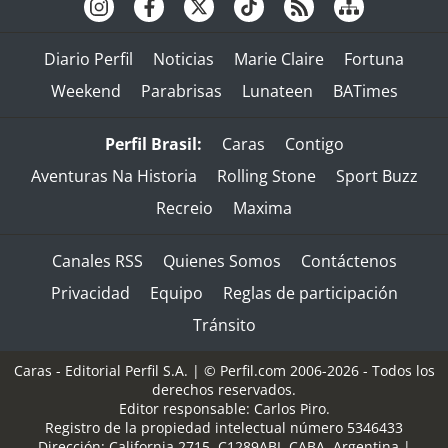
Diario Perfil
Noticias
Marie Claire
Fortuna
Weekend
Parabrisas
Lunateen
BATimes
Perfil Brasil:
Caras
Contigo
Aventuras Na Historia
Rolling Stone
Sport Buzz
Recreio
Maxima
Canales RSS
Quienes Somos
Contáctenos
Privacidad
Equipo
Reglas de participación
Tránsito
Caras - Editorial Perfil S.A.
| © Perfil.com 2006-2026 - Todos los
derechos reservados.
Editor responsable: Carlos Piro.
Registro de la propiedad intelectual número 5346433
Dirección:
California 2715
,
C1289ABI
,
CABA, Argentina
|