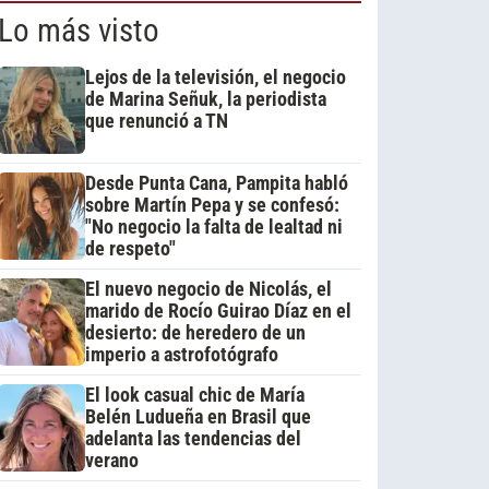
Lo más visto
Lejos de la televisión, el negocio
de Marina Señuk, la periodista
que renunció a TN
Desde Punta Cana, Pampita habló
sobre Martín Pepa y se confesó:
"No negocio la falta de lealtad ni
de respeto"
El nuevo negocio de Nicolás, el
marido de Rocío Guirao Díaz en el
desierto: de heredero de un
imperio a astrofotógrafo
El look casual chic de María
Belén Ludueña en Brasil que
adelanta las tendencias del
verano