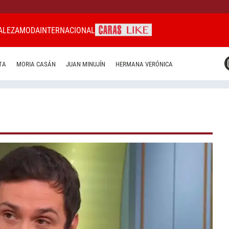
ALEZA
MODA
INTERNACIONAL
CARAS MIAMI
TA
MORIA CASÁN
JUAN MINUJÍN
HERMANA VERÓNICA
CARAS BRASIL
CARAS URUGUAY