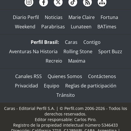
Diario Perfil
Noticias
Marie Claire
Fortuna
Weekend
Parabrisas
Lunateen
BATimes
Perfil Brasil:
Caras
Contigo
Aventuras Na Historia
Rolling Stone
Sport Buzz
Recreio
Maxima
Canales RSS
Quienes Somos
Contáctenos
Privacidad
Equipo
Reglas de participación
Tránsito
Caras - Editorial Perfil S.A.
| © Perfil.com 2006-2026 - Todos los
derechos reservados.
Editor responsable: Carlos Piro.
Registro de la propiedad intelectual número 5346433
Dirección:
California 2715
,
C1289ABI
,
CABA, Argentina
|