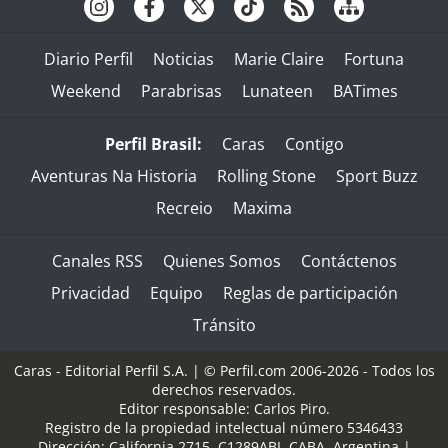
Diario Perfil
Noticias
Marie Claire
Fortuna
Weekend
Parabrisas
Lunateen
BATimes
Perfil Brasil:
Caras
Contigo
Aventuras Na Historia
Rolling Stone
Sport Buzz
Recreio
Maxima
Canales RSS
Quienes Somos
Contáctenos
Privacidad
Equipo
Reglas de participación
Tránsito
Caras - Editorial Perfil S.A.
| © Perfil.com 2006-2026 - Todos los
derechos reservados.
Editor responsable: Carlos Piro.
Registro de la propiedad intelectual número 5346433
Dirección:
California 2715
,
C1289ABI
,
CABA, Argentina
|