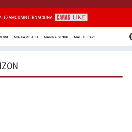
ALEZA
MODA
INTERNACIONAL
CARAS MIAMI
MESSI
MIA CAMBIASO
MARINA SEÑUK
MAGUI BRAVI
CARAS BRASIL
CARAS URUGUAY
ONZON