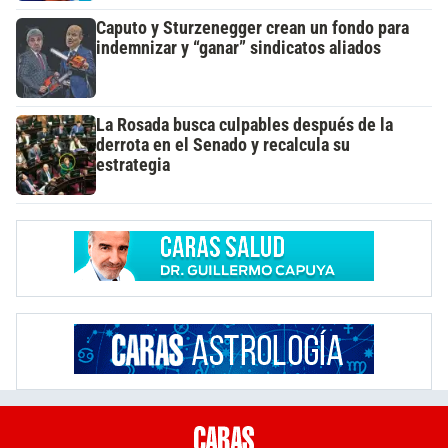
Caputo y Sturzenegger crean un fondo para
indemnizar y “ganar” sindicatos aliados
La Rosada busca culpables después de la
derrota en el Senado y recalcula su
estrategia