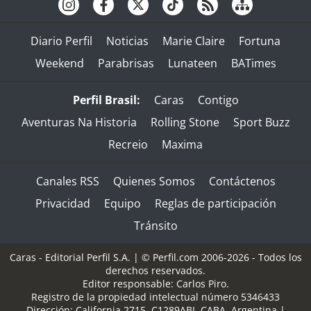
Diario Perfil
Noticias
Marie Claire
Fortuna
Weekend
Parabrisas
Lunateen
BATimes
Perfil Brasil:
Caras
Contigo
Aventuras Na Historia
Rolling Stone
Sport Buzz
Recreio
Maxima
Canales RSS
Quienes Somos
Contáctenos
Privacidad
Equipo
Reglas de participación
Tránsito
Caras - Editorial Perfil S.A.
| © Perfil.com 2006-2026 - Todos los
derechos reservados.
Editor responsable: Carlos Piro.
Registro de la propiedad intelectual número 5346433
Dirección:
California 2715
,
C1289ABI
,
CABA, Argentina
|