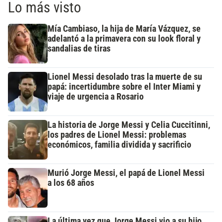
Lo más visto
Mía Cambiaso, la hija de María Vázquez, se
adelantó a la primavera con su look floral y
sandalias de tiras
Lionel Messi desolado tras la muerte de su
papá: incertidumbre sobre el Inter Miami y
viaje de urgencia a Rosario
La historia de Jorge Messi y Celia Cuccitinni,
los padres de Lionel Messi: problemas
económicos, familia dividida y sacrificio
Murió Jorge Messi, el papá de Lionel Messi
a los 68 años
La última vez que Jorge Messi vio a su hijo,