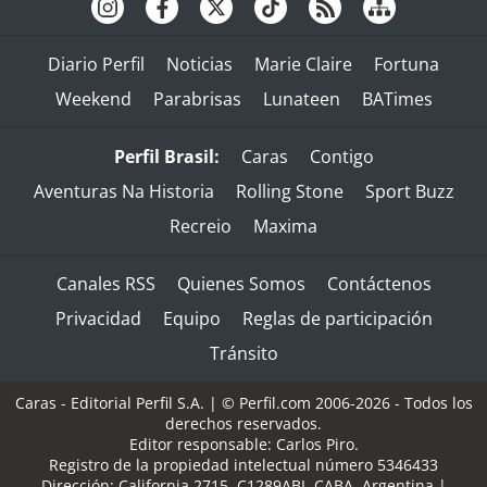
Diario Perfil
Noticias
Marie Claire
Fortuna
Weekend
Parabrisas
Lunateen
BATimes
Perfil Brasil:
Caras
Contigo
Aventuras Na Historia
Rolling Stone
Sport Buzz
Recreio
Maxima
Canales RSS
Quienes Somos
Contáctenos
Privacidad
Equipo
Reglas de participación
Tránsito
Caras - Editorial Perfil S.A.
| © Perfil.com 2006-2026 - Todos los
derechos reservados.
Editor responsable: Carlos Piro.
Registro de la propiedad intelectual número 5346433
Dirección:
California 2715
,
C1289ABI
,
CABA, Argentina
|