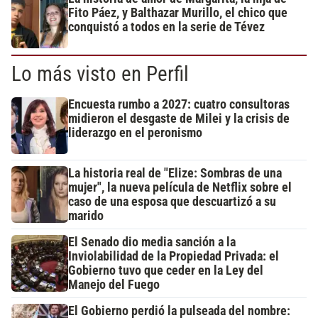
Fito Páez, y Balthazar Murillo, el chico que
conquistó a todos en la serie de Tévez
Lo más visto en Perfil
Encuesta rumbo a 2027: cuatro consultoras
midieron el desgaste de Milei y la crisis de
liderazgo en el peronismo
La historia real de "Elize: Sombras de una
mujer", la nueva película de Netflix sobre el
caso de una esposa que descuartizó a su
marido
El Senado dio media sanción a la
Inviolabilidad de la Propiedad Privada: el
Gobierno tuvo que ceder en la Ley del
Manejo del Fuego
El Gobierno perdió la pulseada del nombre: