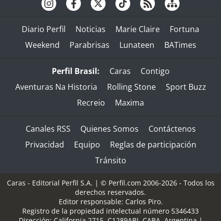
Diario Perfil
Noticias
Marie Claire
Fortuna
Weekend
Parabrisas
Lunateen
BATimes
Perfil Brasil:
Caras
Contigo
Aventuras Na Historia
Rolling Stone
Sport Buzz
Recreio
Maxima
Canales RSS
Quienes Somos
Contáctenos
Privacidad
Equipo
Reglas de participación
Tránsito
Caras - Editorial Perfil S.A.
| © Perfil.com 2006-2026 - Todos los
derechos reservados.
Editor responsable: Carlos Piro.
Registro de la propiedad intelectual número 5346433
Dirección:
California 2715
,
C1289ABI
,
CABA, Argentina
|