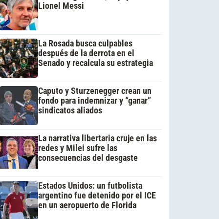
Lionel Messi
La Rosada busca culpables
después de la derrota en el
Senado y recalcula su estrategia
Caputo y Sturzenegger crean un
fondo para indemnizar y “ganar”
sindicatos aliados
La narrativa libertaria cruje en las
redes y Milei sufre las
consecuencias del desgaste
Estados Unidos: un futbolista
argentino fue detenido por el ICE
en un aeropuerto de Florida