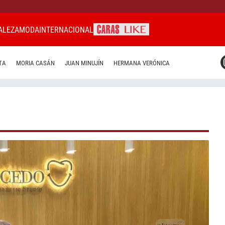
ALEZA
MODA
INTERNACIONAL
CARAS MIAMI
TA
MORIA CASÁN
JUAN MINUJÍN
HERMANA VERÓNICA
CARAS BRASIL
CARAS URUGUAY