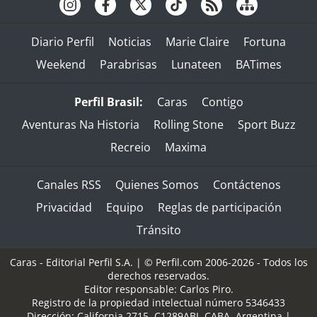
Diario Perfil
Noticias
Marie Claire
Fortuna
Weekend
Parabrisas
Lunateen
BATimes
Perfil Brasil:
Caras
Contigo
Aventuras Na Historia
Rolling Stone
Sport Buzz
Recreio
Maxima
Canales RSS
Quienes Somos
Contáctenos
Privacidad
Equipo
Reglas de participación
Tránsito
Caras - Editorial Perfil S.A.
| © Perfil.com 2006-2026 - Todos los
derechos reservados.
Editor responsable: Carlos Piro.
Registro de la propiedad intelectual número 5346433
Dirección:
California 2715
,
C1289ABI
,
CABA, Argentina
|