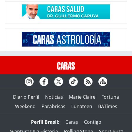
Diario Perfil
Noticias
Marie Claire
Fortuna
Weekend
Parabrisas
Lunateen
BATimes
Perfil Brasil:
Caras
Contigo
Aventuras Na Historia
Rolling Stone
Sport Buzz