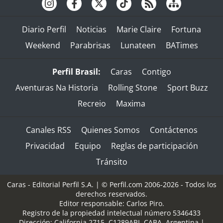
Diario Perfil
Noticias
Marie Claire
Fortuna
Weekend
Parabrisas
Lunateen
BATimes
Perfil Brasil:
Caras
Contigo
Aventuras Na Historia
Rolling Stone
Sport Buzz
Recreio
Maxima
Canales RSS
Quienes Somos
Contáctenos
Privacidad
Equipo
Reglas de participación
Tránsito
Caras - Editorial Perfil S.A.
| © Perfil.com 2006-2026 - Todos los
derechos reservados.
Editor responsable: Carlos Piro.
Registro de la propiedad intelectual número 5346433
Dirección:
California 2715
,
C1289ABI
,
CABA, Argentina
|