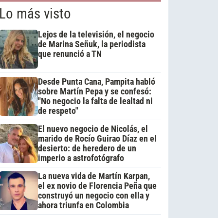
Lo más visto
Lejos de la televisión, el negocio
de Marina Señuk, la periodista
que renunció a TN
Desde Punta Cana, Pampita habló
sobre Martín Pepa y se confesó:
"No negocio la falta de lealtad ni
de respeto"
El nuevo negocio de Nicolás, el
marido de Rocío Guirao Díaz en el
desierto: de heredero de un
imperio a astrofotógrafo
La nueva vida de Martín Karpan,
el ex novio de Florencia Peña que
construyó un negocio con ella y
ahora triunfa en Colombia