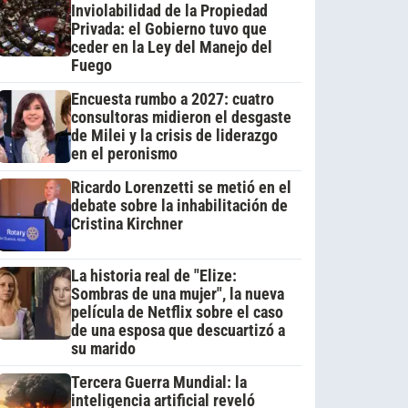
Inviolabilidad de la Propiedad
Privada: el Gobierno tuvo que
ceder en la Ley del Manejo del
Fuego
Encuesta rumbo a 2027: cuatro
consultoras midieron el desgaste
de Milei y la crisis de liderazgo
en el peronismo
Ricardo Lorenzetti se metió en el
debate sobre la inhabilitación de
Cristina Kirchner
La historia real de "Elize:
Sombras de una mujer", la nueva
película de Netflix sobre el caso
de una esposa que descuartizó a
su marido
Tercera Guerra Mundial: la
inteligencia artificial reveló