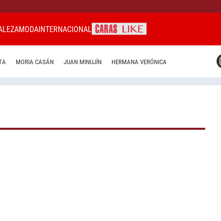
ALEZA
MODA
INTERNACIONAL
CARAS MIAMI
TA
MORIA CASÁN
JUAN MINUJÍN
HERMANA VERÓNICA
CARAS BRASIL
CARAS URUGUAY