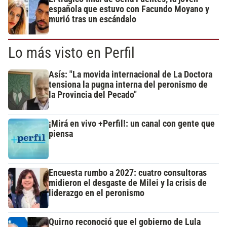
española que estuvo con Facundo Moyano y
murió tras un escándalo
Lo más visto en Perfil
Asís: "La movida internacional de La Doctora
tensiona la pugna interna del peronismo de
la Provincia del Pecado"
¡Mirá en vivo +Perfil!: un canal con gente que
piensa
Encuesta rumbo a 2027: cuatro consultoras
midieron el desgaste de Milei y la crisis de
liderazgo en el peronismo
Quirno reconoció que el gobierno de Lula