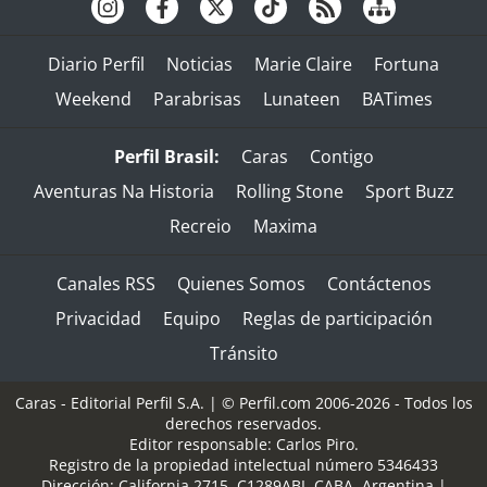
Diario Perfil
Noticias
Marie Claire
Fortuna
Weekend
Parabrisas
Lunateen
BATimes
Perfil Brasil:
Caras
Contigo
Aventuras Na Historia
Rolling Stone
Sport Buzz
Recreio
Maxima
Canales RSS
Quienes Somos
Contáctenos
Privacidad
Equipo
Reglas de participación
Tránsito
Caras - Editorial Perfil S.A.
| © Perfil.com 2006-2026 - Todos los
derechos reservados.
Editor responsable: Carlos Piro.
Registro de la propiedad intelectual número 5346433
Dirección:
California 2715
,
C1289ABI
,
CABA, Argentina
|