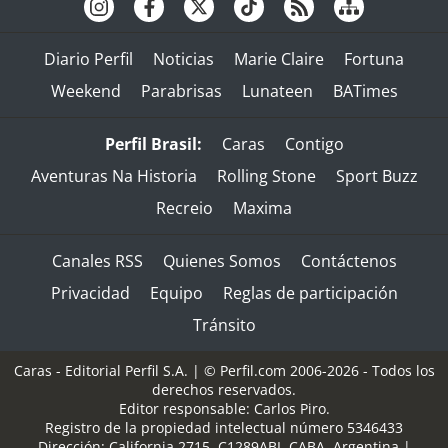
Diario Perfil
Noticias
Marie Claire
Fortuna
Weekend
Parabrisas
Lunateen
BATimes
Perfil Brasil:
Caras
Contigo
Aventuras Na Historia
Rolling Stone
Sport Buzz
Recreio
Maxima
Canales RSS
Quienes Somos
Contáctenos
Privacidad
Equipo
Reglas de participación
Tránsito
Caras - Editorial Perfil S.A.
| © Perfil.com 2006-2026 - Todos los
derechos reservados.
Editor responsable: Carlos Piro.
Registro de la propiedad intelectual número 5346433
Dirección:
California 2715
,
C1289ABI
,
CABA, Argentina
|