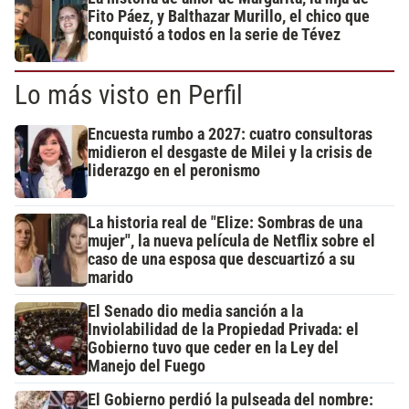
Fito Páez, y Balthazar Murillo, el chico que
conquistó a todos en la serie de Tévez
Lo más visto en Perfil
Encuesta rumbo a 2027: cuatro consultoras
midieron el desgaste de Milei y la crisis de
liderazgo en el peronismo
La historia real de "Elize: Sombras de una
mujer", la nueva película de Netflix sobre el
caso de una esposa que descuartizó a su
marido
El Senado dio media sanción a la
Inviolabilidad de la Propiedad Privada: el
Gobierno tuvo que ceder en la Ley del
Manejo del Fuego
El Gobierno perdió la pulseada del nombre: