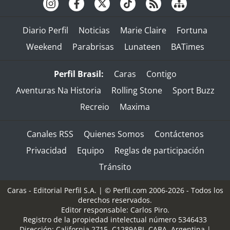
Diario Perfil
Noticias
Marie Claire
Fortuna
Weekend
Parabrisas
Lunateen
BATimes
Perfil Brasil:
Caras
Contigo
Aventuras Na Historia
Rolling Stone
Sport Buzz
Recreio
Maxima
Canales RSS
Quienes Somos
Contáctenos
Privacidad
Equipo
Reglas de participación
Tránsito
Caras - Editorial Perfil S.A.
| © Perfil.com 2006-2026 - Todos los
derechos reservados.
Editor responsable: Carlos Piro.
Registro de la propiedad intelectual número 5346433
Dirección:
California 2715
,
C1289ABI
,
CABA, Argentina
|