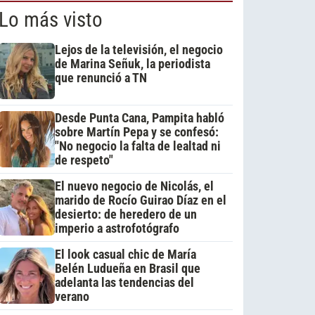
Lo más visto
Lejos de la televisión, el negocio
de Marina Señuk, la periodista
que renunció a TN
Desde Punta Cana, Pampita habló
sobre Martín Pepa y se confesó:
"No negocio la falta de lealtad ni
de respeto"
El nuevo negocio de Nicolás, el
marido de Rocío Guirao Díaz en el
desierto: de heredero de un
imperio a astrofotógrafo
El look casual chic de María
Belén Ludueña en Brasil que
adelanta las tendencias del
verano