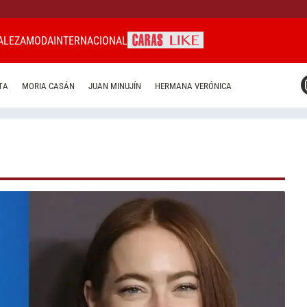
ALEZA
MODA
INTERNACIONAL
CARAS MIAMI
TA
MORIA CASÁN
JUAN MINUJÍN
HERMANA VERÓNICA
CARAS BRASIL
CARAS URUGUAY