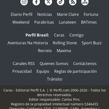
Diario Perfil
Noticias
Marie Claire
Fortuna
Weekend
Parabrisas
Lunateen
BATimes
Perfil Brasil:
Caras
Contigo
Aventuras Na Historia
Rolling Stone
Sport Buzz
Recreio
Maxima
Canales RSS
Quienes Somos
Contáctenos
Privacidad
Equipo
Reglas de participación
Tránsito
Caras - Editorial Perfil S.A.
| © Perfil.com 2006-2026 - Todos los
derechos reservados.
Editor responsable: Carlos Piro.
Registro de la propiedad intelectual número 5346433
Dirección:
California 2715
,
C1289ABI
,
CABA, Argentina
|