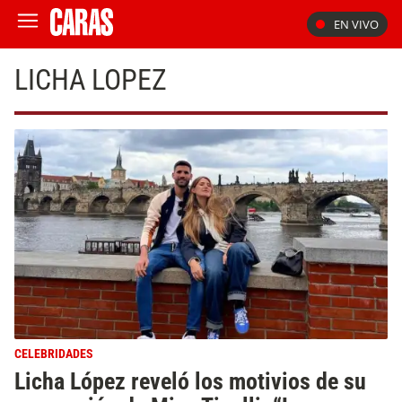
EN VIVO
LICHA LOPEZ
CELEBRIDADES
Licha López reveló los motivios de su