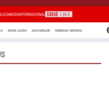
ALEZA
MODA
INTERNACIONAL
CARAS MIAMI
TA
MORIA CASÁN
JUAN MINUJÍN
HERMANA VERÓNICA
CARAS BRASIL
CARAS URUGUAY
US