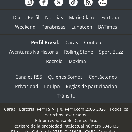
Diario Perfil
Noticias
Marie Claire
Fortuna
Weekend
Parabrisas
Lunateen
BATimes
Perfil Brasil:
Caras
Contigo
Aventuras Na Historia
Rolling Stone
Sport Buzz
Recreio
Maxima
Canales RSS
Quienes Somos
Contáctenos
Privacidad
Equipo
Reglas de participación
Tránsito
Caras - Editorial Perfil S.A.
| © Perfil.com 2006-2026 - Todos los
derechos reservados.
Editor responsable: Carlos Piro.
Registro de la propiedad intelectual número 5346433
Dirección:
California 2715
,
C1289ABI
,
CABA, Argentina
|