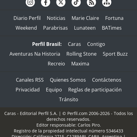
Diario Perfil
Noticias
Marie Claire
Fortuna
Weekend
Parabrisas
Lunateen
BATimes
Perfil Brasil:
Caras
Contigo
Aventuras Na Historia
Rolling Stone
Sport Buzz
Recreio
Maxima
Canales RSS
Quienes Somos
Contáctenos
Privacidad
Equipo
Reglas de participación
Tránsito
Caras - Editorial Perfil S.A.
| © Perfil.com 2006-2026 - Todos los
derechos reservados.
Editor responsable: Carlos Piro.
Registro de la propiedad intelectual número 5346433
Dirección:
California 2715
,
C1289ABI
,
CABA, Argentina
|