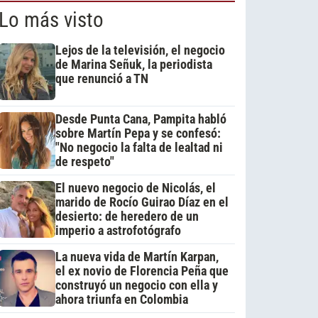
Lo más visto
Lejos de la televisión, el negocio
de Marina Señuk, la periodista
que renunció a TN
Desde Punta Cana, Pampita habló
sobre Martín Pepa y se confesó:
"No negocio la falta de lealtad ni
de respeto"
El nuevo negocio de Nicolás, el
marido de Rocío Guirao Díaz en el
desierto: de heredero de un
imperio a astrofotógrafo
La nueva vida de Martín Karpan,
el ex novio de Florencia Peña que
construyó un negocio con ella y
ahora triunfa en Colombia