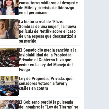
consultoras midieron el desgaste
de Milei y la crisis de liderazgo
en el peronismo
La historia real de "Elize:
Sombras de una mujer", la nueva
película de Netflix sobre el caso
de una esposa que descuartizó a
su marido
El Senado dio media sanción a la
Inviolabilidad de la Propiedad
Privada: el Gobierno tuvo que
ceder en la Ley del Manejo del
Fuego
Ley de Propiedad Privada: qué
senadores votaron a favor y
cuáles en contra
El Gobierno perdió la pulseada
del nombre: la "Ley de Tierras" se