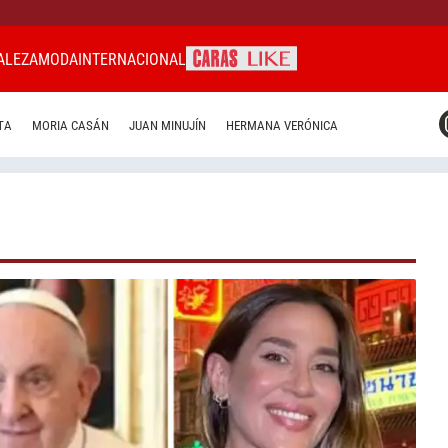
ALEZA
MODA
INTERNACIONAL
CARAS MIAMI
TA
MORIA CASÁN
JUAN MINUJÍN
HERMANA VERÓNICA
CARAS BRASIL
CARAS URUGUAY