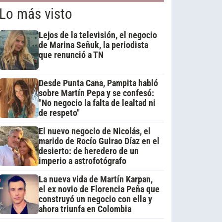
Lo más visto
Lejos de la televisión, el negocio
de Marina Señuk, la periodista
que renunció a TN
Desde Punta Cana, Pampita habló
sobre Martín Pepa y se confesó:
"No negocio la falta de lealtad ni
de respeto"
El nuevo negocio de Nicolás, el
marido de Rocío Guirao Díaz en el
desierto: de heredero de un
imperio a astrofotógrafo
La nueva vida de Martín Karpan,
el ex novio de Florencia Peña que
construyó un negocio con ella y
ahora triunfa en Colombia