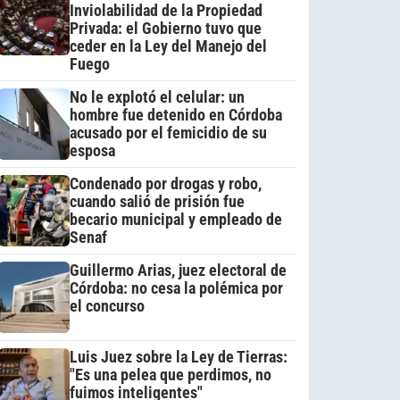
Inviolabilidad de la Propiedad
Privada: el Gobierno tuvo que
ceder en la Ley del Manejo del
Fuego
No le explotó el celular: un
hombre fue detenido en Córdoba
acusado por el femicidio de su
esposa
Condenado por drogas y robo,
cuando salió de prisión fue
becario municipal y empleado de
Senaf
Guillermo Arias, juez electoral de
Córdoba: no cesa la polémica por
el concurso
Luis Juez sobre la Ley de Tierras:
"Es una pelea que perdimos, no
fuimos inteligentes"