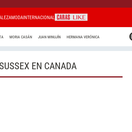
ALEZA
MODA
INTERNACIONAL
CARAS MIAMI
TA
MORIA CASÁN
JUAN MINUJÍN
HERMANA VERÓNICA
CARAS BRASIL
CARAS URUGUAY
 SUSSEX EN CANADA