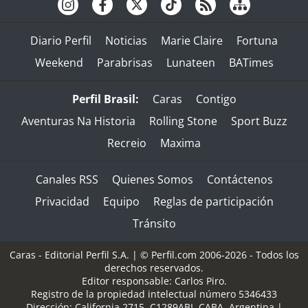
Diario Perfil
Noticias
Marie Claire
Fortuna
Weekend
Parabrisas
Lunateen
BATimes
Perfil Brasil:
Caras
Contigo
Aventuras Na Historia
Rolling Stone
Sport Buzz
Recreio
Maxima
Canales RSS
Quienes Somos
Contáctenos
Privacidad
Equipo
Reglas de participación
Tránsito
Caras - Editorial Perfil S.A.
| © Perfil.com 2006-2026 - Todos los
derechos reservados.
Editor responsable: Carlos Piro.
Registro de la propiedad intelectual número 5346433
Dirección:
California 2715
,
C1289ABI
,
CABA, Argentina
|