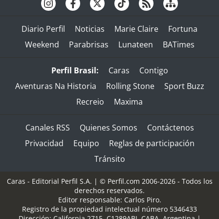
Diario Perfil
Noticias
Marie Claire
Fortuna
Weekend
Parabrisas
Lunateen
BATimes
Perfil Brasil:
Caras
Contigo
Aventuras Na Historia
Rolling Stone
Sport Buzz
Recreio
Maxima
Canales RSS
Quienes Somos
Contáctenos
Privacidad
Equipo
Reglas de participación
Tránsito
Caras - Editorial Perfil S.A.
| © Perfil.com 2006-2026 - Todos los
derechos reservados.
Editor responsable: Carlos Piro.
Registro de la propiedad intelectual número 5346433
Dirección:
California 2715
,
C1289ABI
,
CABA, Argentina
|