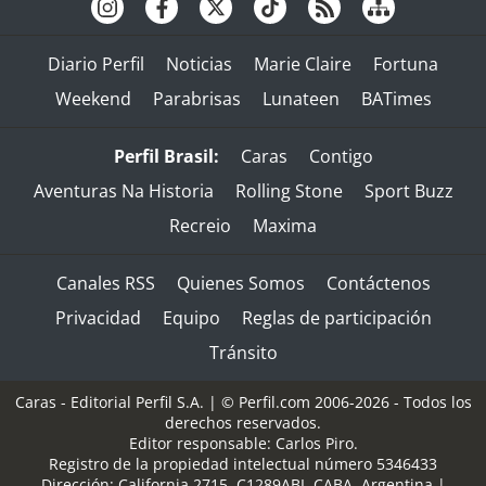
Diario Perfil
Noticias
Marie Claire
Fortuna
Weekend
Parabrisas
Lunateen
BATimes
Perfil Brasil:
Caras
Contigo
Aventuras Na Historia
Rolling Stone
Sport Buzz
Recreio
Maxima
Canales RSS
Quienes Somos
Contáctenos
Privacidad
Equipo
Reglas de participación
Tránsito
Caras - Editorial Perfil S.A.
| © Perfil.com 2006-2026 - Todos los
derechos reservados.
Editor responsable: Carlos Piro.
Registro de la propiedad intelectual número 5346433
Dirección:
California 2715
,
C1289ABI
,
CABA, Argentina
|