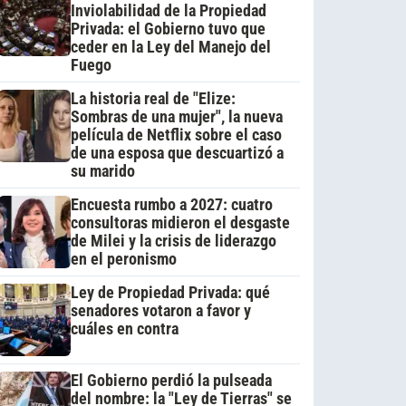
Inviolabilidad de la Propiedad
Privada: el Gobierno tuvo que
ceder en la Ley del Manejo del
Fuego
La historia real de "Elize:
Sombras de una mujer", la nueva
película de Netflix sobre el caso
de una esposa que descuartizó a
su marido
Encuesta rumbo a 2027: cuatro
consultoras midieron el desgaste
de Milei y la crisis de liderazgo
en el peronismo
Ley de Propiedad Privada: qué
senadores votaron a favor y
cuáles en contra
El Gobierno perdió la pulseada
del nombre: la "Ley de Tierras" se