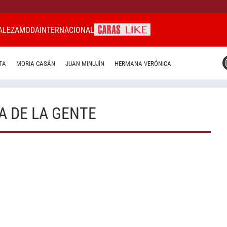
ALEZA
MODA
INTERNACIONAL
CARAS MIAMI
TA
MORIA CASÁN
JUAN MINUJÍN
HERMANA VERÓNICA
CARAS BRASIL
CARAS URUGUAY
A DE LA GENTE