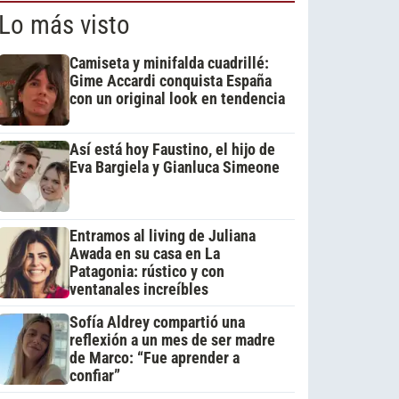
Lo más visto
Camiseta y minifalda cuadrillé:
Gime Accardi conquista España
con un original look en tendencia
Así está hoy Faustino, el hijo de
Eva Bargiela y Gianluca Simeone
Entramos al living de Juliana
Awada en su casa en La
Patagonia: rústico y con
ventanales increíbles
Sofía Aldrey compartió una
reflexión a un mes de ser madre
de Marco: “Fue aprender a
confiar”