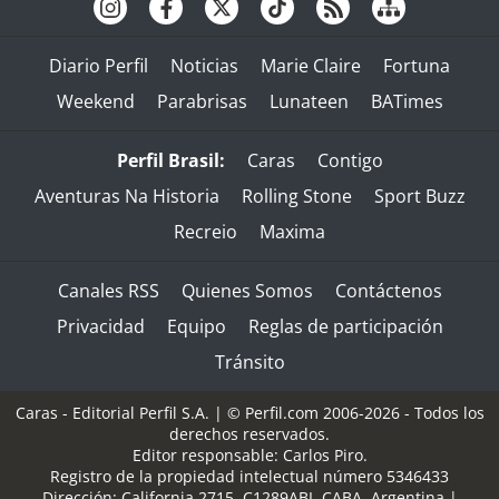
Diario Perfil
Noticias
Marie Claire
Fortuna
Weekend
Parabrisas
Lunateen
BATimes
Perfil Brasil:
Caras
Contigo
Aventuras Na Historia
Rolling Stone
Sport Buzz
Recreio
Maxima
Canales RSS
Quienes Somos
Contáctenos
Privacidad
Equipo
Reglas de participación
Tránsito
Caras - Editorial Perfil S.A.
| © Perfil.com 2006-2026 - Todos los
derechos reservados.
Editor responsable: Carlos Piro.
Registro de la propiedad intelectual número 5346433
Dirección:
California 2715
,
C1289ABI
,
CABA, Argentina
|