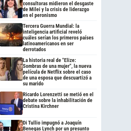
consultoras midieron el desgaste
de Milei y la crisis de liderazgo
en el peronismo
Tercera Guerra Mundial: la
inteligencia artificial reveló
cuáles serían los primeros países
latinoamericanos en ser
derrotados
La historia real de "Elize:
Sombras de una mujer", la nueva
película de Netflix sobre el caso
de una esposa que descuartizó a
su marido
Ricardo Lorenzetti se metió en el
debate sobre la inhabilitación de
Cristina Kirchner
Di Tullio impugnó a Joaquín
Benegas Lynch por un presunto