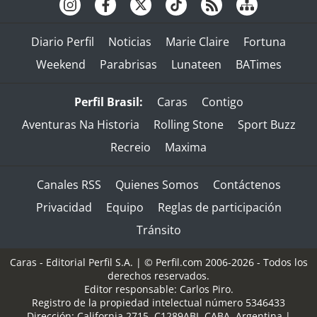
Diario Perfil
Noticias
Marie Claire
Fortuna
Weekend
Parabrisas
Lunateen
BATimes
Perfil Brasil:
Caras
Contigo
Aventuras Na Historia
Rolling Stone
Sport Buzz
Recreio
Maxima
Canales RSS
Quienes Somos
Contáctenos
Privacidad
Equipo
Reglas de participación
Tránsito
Caras - Editorial Perfil S.A.
| © Perfil.com 2006-2026 - Todos los
derechos reservados.
Editor responsable: Carlos Piro.
Registro de la propiedad intelectual número 5346433
Dirección:
California 2715
,
C1289ABI
,
CABA, Argentina
|