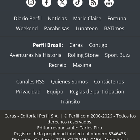
Diario Perfil
Noticias
Marie Claire
Fortuna
Weekend
Parabrisas
Lunateen
BATimes
Perfil Brasil:
Caras
Contigo
Aventuras Na Historia
Rolling Stone
Sport Buzz
Recreio
Maxima
Canales RSS
Quienes Somos
Contáctenos
Privacidad
Equipo
Reglas de participación
Tránsito
Caras - Editorial Perfil S.A.
| © Perfil.com 2006-2026 - Todos los
derechos reservados.
Editor responsable: Carlos Piro.
Registro de la propiedad intelectual número 5346433
Dirección:
California 2715
,
C1289ABI
,
CABA, Argentina
|