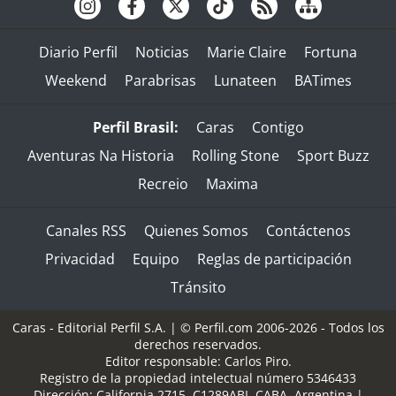
Diario Perfil
Noticias
Marie Claire
Fortuna
Weekend
Parabrisas
Lunateen
BATimes
Perfil Brasil:
Caras
Contigo
Aventuras Na Historia
Rolling Stone
Sport Buzz
Recreio
Maxima
Canales RSS
Quienes Somos
Contáctenos
Privacidad
Equipo
Reglas de participación
Tránsito
Caras - Editorial Perfil S.A.
| © Perfil.com 2006-2026 - Todos los
derechos reservados.
Editor responsable: Carlos Piro.
Registro de la propiedad intelectual número 5346433
Dirección:
California 2715
,
C1289ABI
,
CABA, Argentina
|