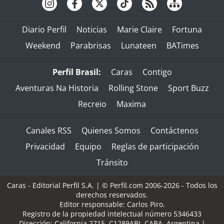
Diario Perfil
Noticias
Marie Claire
Fortuna
Weekend
Parabrisas
Lunateen
BATimes
Perfil Brasil:
Caras
Contigo
Aventuras Na Historia
Rolling Stone
Sport Buzz
Recreio
Maxima
Canales RSS
Quienes Somos
Contáctenos
Privacidad
Equipo
Reglas de participación
Tránsito
Caras - Editorial Perfil S.A.
| © Perfil.com 2006-2026 - Todos los
derechos reservados.
Editor responsable: Carlos Piro.
Registro de la propiedad intelectual número 5346433
Dirección:
California 2715
,
C1289ABI
,
CABA, Argentina
|