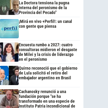
La Doctora tensiona la pugna
interna del peronismo de la
Provincia del Pecado"
¡Mirá en vivo +Perfil!: un canal
con gente que piensa
Encuesta rumbo a 2027: cuatro
consultoras midieron el desgaste
de Milei y la crisis de liderazgo
en el peronismo
Quirno reconoció que el gobierno
de Lula solicitó el retiro del
embajador argentino en Brasil
Cachanosky renunció a una
fundación porque "se ha
transformado en una especie de
Instituto Patria incondicional de