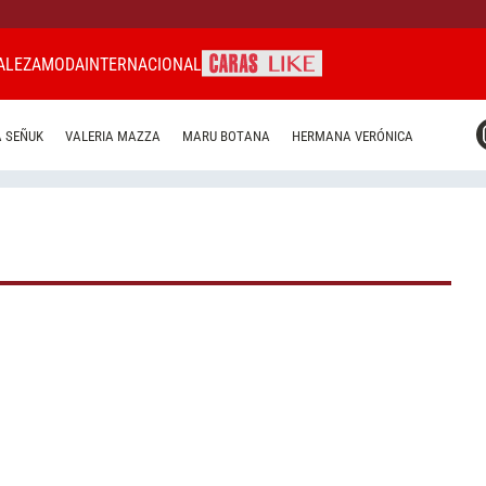
ALEZA
MODA
INTERNACIONAL
CARAS MIAMI
 SEÑUK
VALERIA MAZZA
MARU BOTANA
HERMANA VERÓNICA
CARAS BRASIL
CARAS URUGUAY