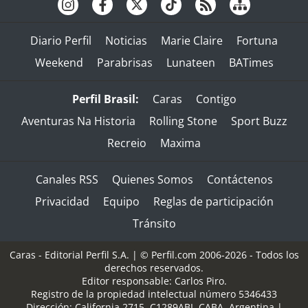
Diario Perfil
Noticias
Marie Claire
Fortuna
Weekend
Parabrisas
Lunateen
BATimes
Perfil Brasil:
Caras
Contigo
Aventuras Na Historia
Rolling Stone
Sport Buzz
Recreio
Maxima
Canales RSS
Quienes Somos
Contáctenos
Privacidad
Equipo
Reglas de participación
Tránsito
Caras - Editorial Perfil S.A.
| © Perfil.com 2006-2026 - Todos los
derechos reservados.
Editor responsable: Carlos Piro.
Registro de la propiedad intelectual número 5346433
Dirección:
California 2715
,
C1289ABI
,
CABA, Argentina
|