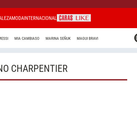
ALEZA
MODA
INTERNACIONAL
CARAS MIAMI
MESSI
MIA CAMBIASO
MARINA SEÑUK
MAGUI BRAVI
CARAS BRASIL
CARAS URUGUAY
NO CHARPENTIER