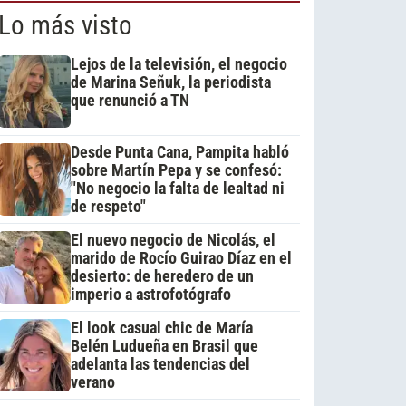
Lo más visto
Lejos de la televisión, el negocio
de Marina Señuk, la periodista
que renunció a TN
Desde Punta Cana, Pampita habló
sobre Martín Pepa y se confesó:
"No negocio la falta de lealtad ni
de respeto"
El nuevo negocio de Nicolás, el
marido de Rocío Guirao Díaz en el
desierto: de heredero de un
imperio a astrofotógrafo
El look casual chic de María
Belén Ludueña en Brasil que
adelanta las tendencias del
verano