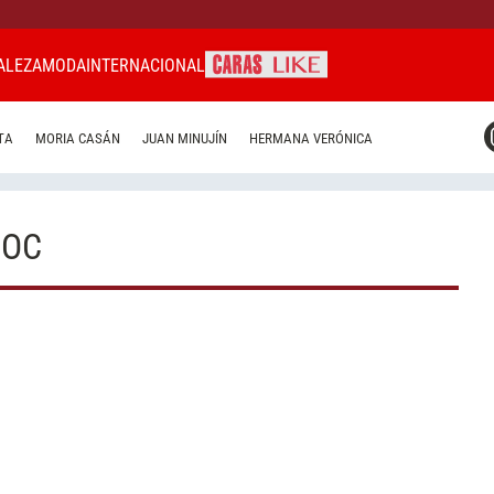
ALEZA
MODA
INTERNACIONAL
CARAS MIAMI
TA
MORIA CASÁN
JUAN MINUJÍN
HERMANA VERÓNICA
CARAS BRASIL
CARAS URUGUAY
TOC