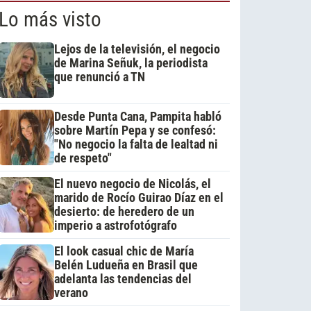
Lo más visto
Lejos de la televisión, el negocio
de Marina Señuk, la periodista
que renunció a TN
Desde Punta Cana, Pampita habló
sobre Martín Pepa y se confesó:
"No negocio la falta de lealtad ni
de respeto"
El nuevo negocio de Nicolás, el
marido de Rocío Guirao Díaz en el
desierto: de heredero de un
imperio a astrofotógrafo
El look casual chic de María
Belén Ludueña en Brasil que
adelanta las tendencias del
verano