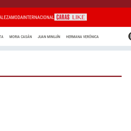
ALEZA
MODA
INTERNACIONAL
CARAS MIAMI
TA
MORIA CASÁN
JUAN MINUJÍN
HERMANA VERÓNICA
CARAS BRASIL
CARAS URUGUAY