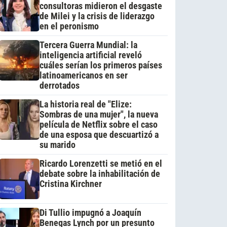
consultoras midieron el desgaste
de Milei y la crisis de liderazgo
en el peronismo
Tercera Guerra Mundial: la
inteligencia artificial reveló
cuáles serían los primeros países
latinoamericanos en ser
derrotados
La historia real de "Elize:
Sombras de una mujer", la nueva
película de Netflix sobre el caso
de una esposa que descuartizó a
su marido
Ricardo Lorenzetti se metió en el
debate sobre la inhabilitación de
Cristina Kirchner
Di Tullio impugnó a Joaquín
Benegas Lynch por un presunto